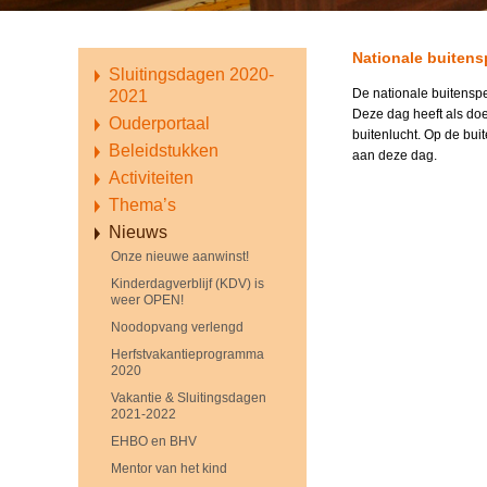
Nationale buiten
Sluitingsdagen 2020-
De nationale buitensp
2021
Deze dag heeft als do
Ouderportaal
buitenlucht. Op de bui
Beleidstukken
aan deze dag.
Activiteiten
Thema’s
Nieuws
Onze nieuwe aanwinst!
Kinderdagverblijf (KDV) is
weer OPEN!
Noodopvang verlengd
Herfstvakantieprogramma
2020
Vakantie & Sluitingsdagen
2021-2022
EHBO en BHV
Mentor van het kind