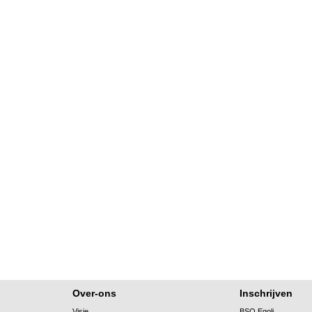
Over-ons
Inschrijven
Visie
BSO Egoli