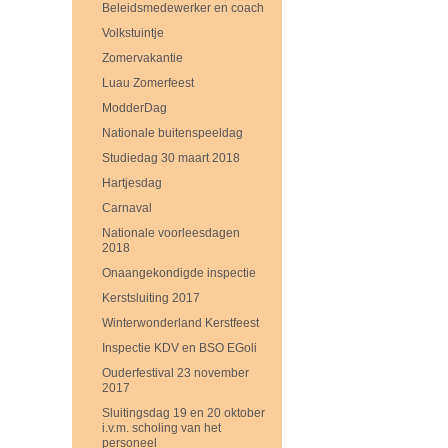
Beleidsmedewerker en coach
Volkstuintje
Zomervakantie
Luau Zomerfeest
ModderDag
Nationale buitenspeeldag
Studiedag 30 maart 2018
Hartjesdag
Carnaval
Nationale voorleesdagen
2018
Onaangekondigde inspectie
Kerstsluiting 2017
Winterwonderland Kerstfeest
Inspectie KDV en BSO EGoli
Ouderfestival 23 november
2017
Sluitingsdag 19 en 20 oktober
i.v.m. scholing van het
personeel