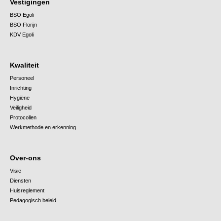
Vestigingen
BSO Egoli
BSO Florijn
KDV Egoli
Kwaliteit
Personeel
Inrichting
Hygiëne
Veiligheid
Protocollen
Werkmethode en erkenning
Over-ons
Visie
Diensten
Huisreglement
Pedagogisch beleid