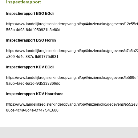
Inspectierapport
Inspectierapport BSO EGoli
https://www.landelijkregisterkinderopvang.nl/pp/#/inzien/oko/gegevens/12c55cf
563b-4d98-84df-050921b3e80d
Inspectierapport BSO Florijn
https://www.landelijkregisterkinderopvang.nl/pp/#/inzien/oko/gegevens/c7c6a2
a309-4d4c-887c-ffd61775d931
Inspectierapport KDV EGoli
https://www.landelijkregisterkinderopvang.nl/pp/#/inzien/oko/gegevens/fe589ef
9a0b-4aed-ba1d-f9d5333366dc
Inspectierapport KDV Haardstee
https://www.landelijkregisterkinderopvang.nl/pp/#/inzien/oko/gegevens/e552e
86ce-4c49-8d4e-0f747f541680