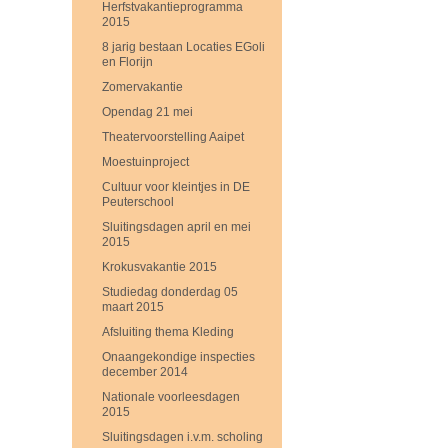
Herfstvakantieprogramma
2015
8 jarig bestaan Locaties EGoli
en Florijn
Zomervakantie
Opendag 21 mei
Theatervoorstelling Aaipet
Moestuinproject
Cultuur voor kleintjes in DE
Peuterschool
Sluitingsdagen april en mei
2015
Krokusvakantie 2015
Studiedag donderdag 05
maart 2015
Afsluiting thema Kleding
Onaangekondige inspecties
december 2014
Nationale voorleesdagen
2015
Sluitingsdagen i.v.m. scholing