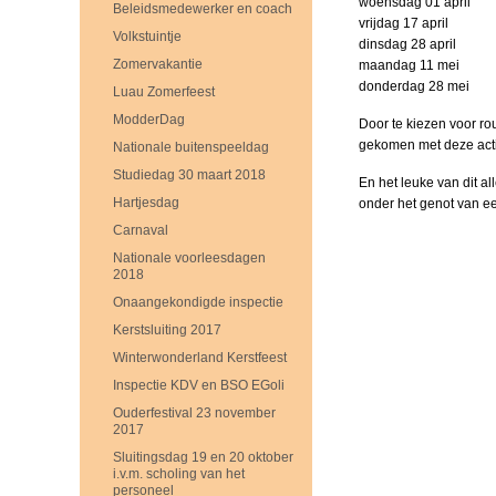
woensdag 01 april
Beleidsmedewerker en coach
vrijdag 17 april
Volkstuintje
dinsdag 28 april
Zomervakantie
maandag 11 mei
donderdag 28 mei
Luau Zomerfeest
ModderDag
Door te kiezen voor ro
gekomen met deze activ
Nationale buitenspeeldag
Studiedag 30 maart 2018
En het leuke van dit a
Hartjesdag
onder het genot van ee
Carnaval
Nationale voorleesdagen
2018
Onaangekondigde inspectie
Kerstsluiting 2017
Winterwonderland Kerstfeest
Inspectie KDV en BSO EGoli
Ouderfestival 23 november
2017
Sluitingsdag 19 en 20 oktober
i.v.m. scholing van het
personeel