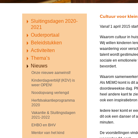
Cultuur voor klei
Sluitingsdagen 2020-
Vanaf 1 april 2015 star
2021
Ouderportaal
Waarom cultuur in hui
Beleidstukken
Wij willen kinderen le
waardering voor versch
Activiteiten
talent wordt gestimule
Thema’s
sociale en emotionele
Nieuws
bevordert.
Onze nieuwe aanwinst!
Waarom samenwerke
Kinderdagverblijf (KDV) is
Als MEMO komt is dit 
weer OPEN!
doordeweekse dag. PM
Noodopvang verlengd
heel andere kant te zie
ook een inspiratiebron 
Herfstvakantieprogramma
2020
Iedere keer komt er ee
Vakantie & Sluitingsdagen
dit ook een danser of 
2021-2022
minuten.
EHBO en BHV
Mentor van het kind
De voorstellingen vind