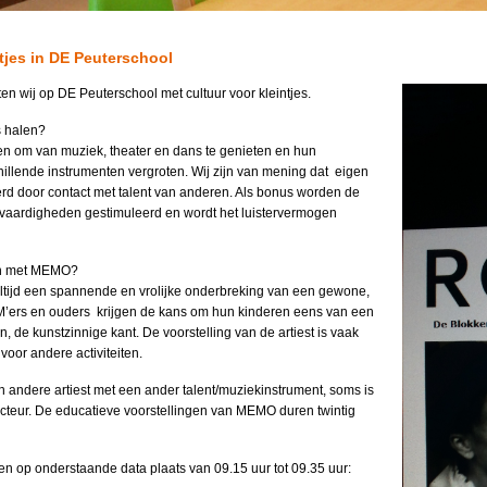
ntjes in DE Peuterschool
ten wij op DE Peuterschool met cultuur voor kleintjes.
s halen?
ren om van muziek, theater en dans te genieten en hun
illende instrumenten vergroten. Wij zijn van mening dat eigen
erd door contact met talent van anderen. Als bonus worden de
 vaardigheden gestimuleerd en wordt het luistervermogen
n met MEMO?
altijd een spannende en vrolijke onderbreking van een gewone,
’ers en ouders krijgen de kans om hun kinderen eens van een
n, de kunstzinnige kant. De voorstelling van de artiest is vaak
voor andere activiteiten.
n andere artiest met een ander talent/muziekinstrument, soms is
acteur. De educatieve voorstellingen van MEMO duren twintig
en op onderstaande data plaats van 09.15 uur tot 09.35 uur: