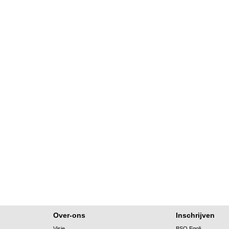
Over-ons
Inschrijven
Visie
BSO Egoli