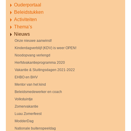
Ouderportaal
Beleidstukken
Activiteiten
Thema’s
Nieuws
Onze nieuwe aanwinst!
Kinderdagverblijf (KDV) is weer OPEN!
Noodopvang verlengd
Herfstvakantieprogramma 2020
Vakantie & Sluitingsdagen 2021-2022
EHBO en BHV
Mentor van het kind
Beleidsmedewerker en coach
Volkstuintje
Zomervakantie
Luau Zomerfeest
ModderDag
Nationale buitenspeeldag