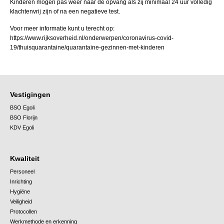
Kinderen mogen pas weer naar de opvang als zij minimaal 24 uur volledig
klachtenvrij zijn of na een negatieve test.
Voor meer informatie kunt u terecht op:
https://www.rijksoverheid.nl/onderwerpen/coronavirus-covid-
19/thuisquarantaine/quarantaine-gezinnen-met-kinderen
Vestigingen
BSO Egoli
BSO Florijn
KDV Egoli
Kwaliteit
Personeel
Inrichting
Hygiëne
Veiligheid
Protocollen
Werkmethode en erkenning