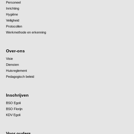
Personeel
Inrichting
Hygiëne
Veiligheid
Protocollen
Werkmethode en erkenning
Over-ons
Visie
Diensten
Huisreglement
Pedagogisch beleid
Inschrijven
BSO Egoli
BSO Florijn
KDV Egoli
Voor ouders