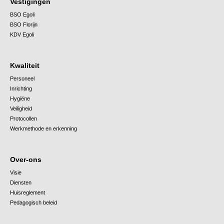
Vestigingen
BSO Egoli
BSO Florijn
KDV Egoli
Kwaliteit
Personeel
Inrichting
Hygiëne
Veiligheid
Protocollen
Werkmethode en erkenning
Over-ons
Visie
Diensten
Huisreglement
Pedagogisch beleid