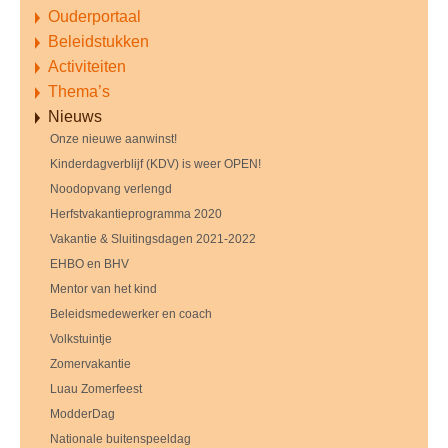
Ouderportaal
Beleidstukken
Activiteiten
Thema’s
Nieuws
Onze nieuwe aanwinst!
Kinderdagverblijf (KDV) is weer OPEN!
Noodopvang verlengd
Herfstvakantieprogramma 2020
Vakantie & Sluitingsdagen 2021-2022
EHBO en BHV
Mentor van het kind
Beleidsmedewerker en coach
Volkstuintje
Zomervakantie
Luau Zomerfeest
ModderDag
Nationale buitenspeeldag