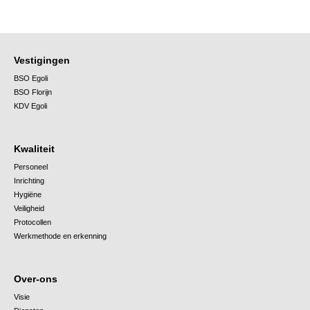
Vestigingen
BSO Egoli
BSO Florijn
KDV Egoli
Kwaliteit
Personeel
Inrichting
Hygiëne
Veiligheid
Protocollen
Werkmethode en erkenning
Over-ons
Visie