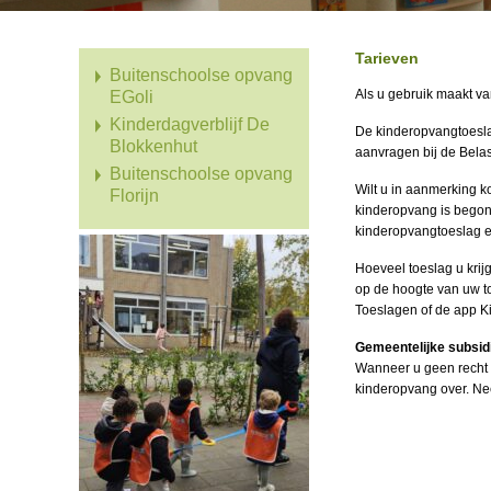
Tarieven
Buitenschoolse opvang
Als u gebruik maakt v
EGoli
Kinderdagverblijf De
De kinderopvangtoesla
Blokkenhut
aanvragen bij de Belas
Buitenschoolse opvang
Wilt u in aanmerking 
Florijn
kinderopvang is bego
kinderopvangtoeslag e
Hoeveel toeslag u krijg
op de hoogte van uw t
Toeslagen
of
de app K
Gemeentelijke subsid
Wanneer u geen recht 
kinderopvang over. Nee