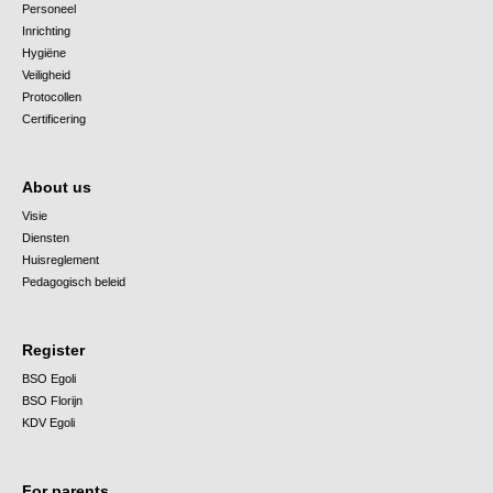
Personeel
Inrichting
Hygiëne
Veiligheid
Protocollen
Certificering
About us
Visie
Diensten
Huisreglement
Pedagogisch beleid
Register
BSO Egoli
BSO Florijn
KDV Egoli
For parents