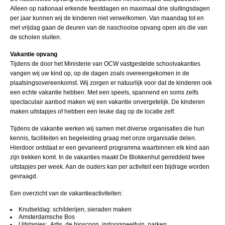
Alleen op nationaal erkende feestdagen en maximaal drie sluitingsdagen
per jaar kunnen wij de kinderen niet verwelkomen. Van maandag tot en
met vrijdag gaan de deuren van de naschoolse opvang open als die van
de scholen sluiten.
Vakantie opvang
Tijdens de door het Ministerie van OCW vastgestelde schoolvakanties
vangen wij uw kind op, op de dagen zoals overeengekomen in de
plaatsingsovereenkomst. Wij zorgen er natuurlijk voor dat de kinderen ook
een echte vakantie hebben. Met een speels, spannend en soms zelfs
spectaculair aanbod maken wij een vakantie onvergetelijk. De kinderen
maken uitstapjes of hebben een leuke dag op de locatie zelf.
Tijdens de vakantie werken wij samen met diverse organisaties die hun
kennis, faciliteiten en begeleiding graag met onze organisatie delen.
Hierdoor ontstaat er een gevarieerd programma waarbinnen elk kind aan
zijn trekken komt. In de vakanties maakt De Blokkenhut gemiddeld twee
uitstapjes per week. Aan de ouders kan per activiteit een bijdrage worden
gevraagd.
Een overzicht van de vakantieactiviteiten:
Knutseldag: schilderijen, sieraden maken
Amsterdamsche Bos
Uitstapjes: Artis, de bioscoop, indoorspeeltuin, parken