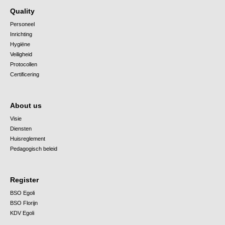
Quality
Personeel
Inrichting
Hygiëne
Veiligheid
Protocollen
Certificering
About us
Visie
Diensten
Huisreglement
Pedagogisch beleid
Register
BSO Egoli
BSO Florijn
KDV Egoli