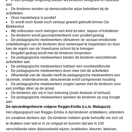
aan
De kinderen worden op democratische wijze betrokken bij de
activiteiten
Onze handelwijze is positief
Er wordt noch fysiek noch verbaal geweld gebruikt binnen De
Blokkenhut
Wij onthouden noch dwingen een kind tot eten, slapen of toiletteren
De kinderen wordt gecomplimenteerd over positief gedrag
De pedagogische medewerkers stimuleren de sociaal-emotionele
ontwikkelingen van de kinderen door samenspel te begeleiden en door
hen de regels van de Vreedzame school bij te brengen
Negatief gedrag wordt met de kinderen besproken
De pedagogische medewerkers bieden de kinderen verschillende
activiteiten aan
De pedagogische medewerkers hebben een voorbeeldfunctie
De pedagogische medewerkers doen mee met de activiteiten
Afhankelijk van de situatie heeft de pedagogische medewerkers een
sturende, ondersteunende, stimulerende en/of corrigerende houding
De pedagogische medewerkers zorgen samen met de kinderen voor
een prettige sfeer op de groep
De kinderen zijn vrij in hun beleving (zoals fantasie of verhaal)
De pedagogische medewerkers spreken de kinderen op oog hoogte
aan.
De opvoedingstheorie volgens Reggio-Emilia (i.s.m. Malaguzzi)
Het uitgangspunt van Reggio-Emilia is dat kinderen ontdekkers, uitvinders
en creatieve denkers zijn. De kinderen hebben grote behoefte om zich uit
te drukken over wat er in ze omgaat en kunnen dat wel in 100
verschillende talen (bijvoorbeeld wijzen, brabbelen, kleuren, tekenen,